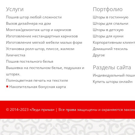
Услуги
Портфолио
Пошив штор любой сложности
Шторы в гостинную
Вызов дизайнера на дом
Шторы для спальни
Монтаж/демонтаж штор и карнизов
Шторы в детскую
Изготовление нестандартных карнизов
Шторы для кухни
Изготовление мягкой мебели малых форм
Корпоративным клиен
Установка ролл-штор, плиссе, жалюзи
Домашний тексиль
Химчистка
Другое
Пошив постельного белья
Разделы сайта
Вышивка на постельном белье, подушках и
шторах.
Индивидуальный пош
Полноцветная печать на текстиле
Купить шторы онлайн
▪
Накопительная бонусная карта
© 2014–2023 «Леди прима» | Все права защищены и охраняются закон